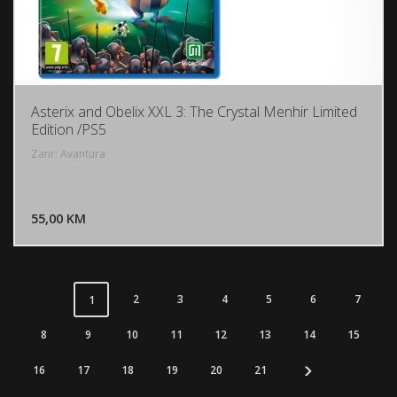
Asterix and Obelix XXL 3: The Crystal Menhir Limited
Edition /PS5
Zanr: Avantura
DODAJ U KORPU
55,00 KM
POGLEDAJ
2
3
4
5
6
7
1
8
9
10
11
12
13
14
15
16
17
18
19
20
21