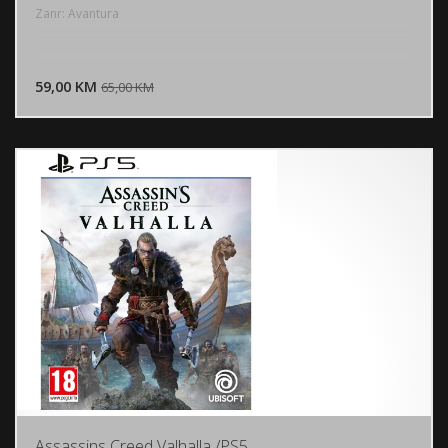
Zanr: Avantura
DODAJ U KORPU
59,00 KM
POGLEDAJ
65,00 KM
Assassins Creed Valhalla /PS5