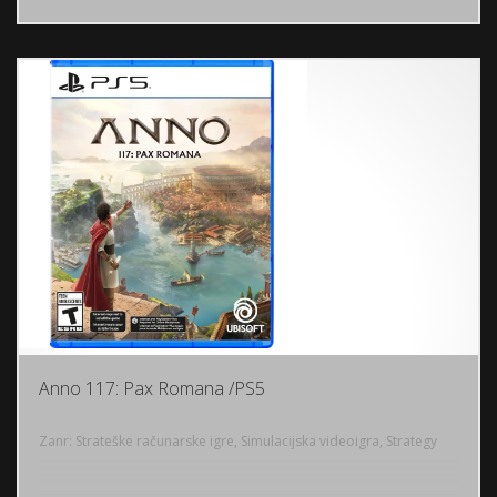
Anno 117: Pax Romana /PS5
Zanr: Strateške računarske igre, Simulacijska videoigra, Strategy
DODAJ U KORPU