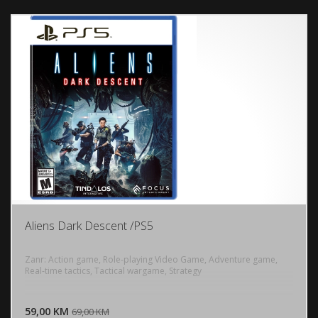
Aliens Dark Descent /PS5
Zanr: Action game, Role-playing Video Game, Adventure game,
Real-time tactics, Tactical wargame, Strategy
DODAJ U KORPU
59,00 KM
POGLEDAJ
69,00 KM