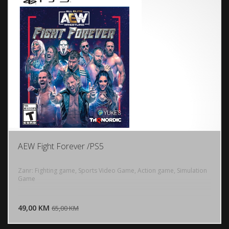
AEW Fight Forever /PS5
Zanr: Fighting game, Sports Video Game, Action game, Simulation
Game
DODAJ U KORPU
49,00 KM
POGLEDAJ
65,00 KM