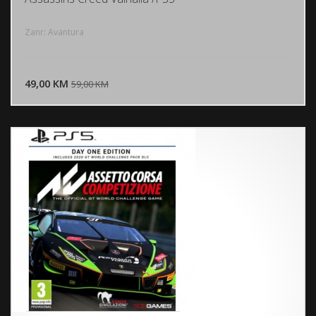
Zanr: Avantura
DODAJ U KORPU
49,00 KM
POGLEDAJ
59,00 KM