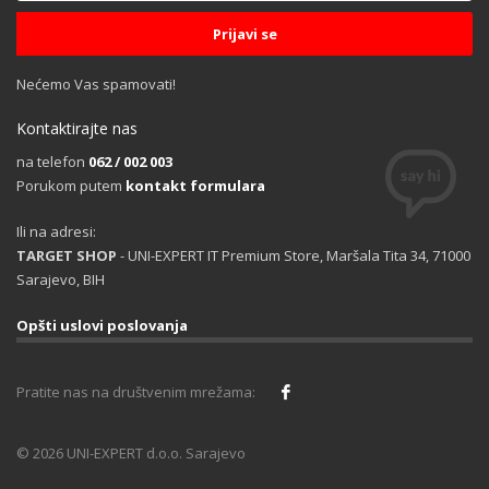
Nećemo Vas spamovati!
Kontaktirajte nas
na telefon
062 / 002 003
Porukom putem
kontakt formulara
Ili na adresi:
TARGET SHOP
- UNI-EXPERT IT Premium Store, Maršala Tita 34, 71000
Sarajevo, BIH
Opšti uslovi poslovanja
Pratite nas na društvenim mrežama:
© 2026 UNI-EXPERT d.o.o. Sarajevo