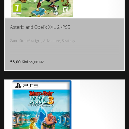
Asterix and Obelix XXL 2 /PS5
Žanr: Strateška igra, Adventure, Strategy
DODAJ U KORPU
55,00 KM
POGLEDAJ
59,00 KM