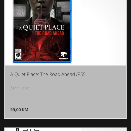
A Quiet Place: The Road Ahead /PS5
Žanr: Horor
DODAJ U KORPU
55,00 KM
POGLEDAJ