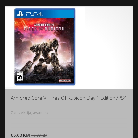
Armored Core VI Fires Of Rubicon Day 1 Edition /PS4
Zanr: Akcija, avantura
DODAJ U KORPU
65,00 KM
POGLEDAJ
79,00 KM