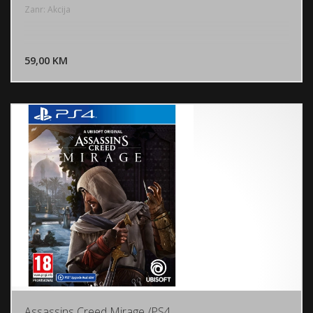
Zanr: Akcija
DODAJ U KORPU
59,00 KM
POGLEDAJ
Assassins Creed Mirage /PS4