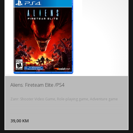
Aliens: Fireteam Elite /PS4
Zanr: Shooter Video Game, Role-playing game, Adventure game
DODAJ U KORPU
39,00 KM
POGLEDAJ