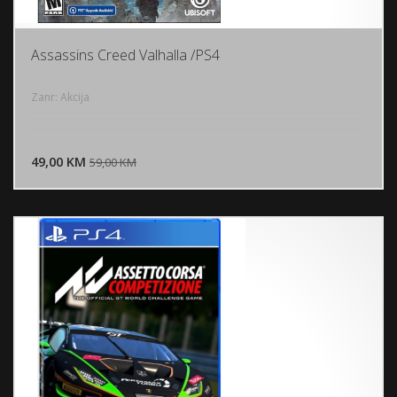
Assassins Creed Valhalla /PS4
Zanr: Akcija
DODAJ U KORPU
49,00 KM
POGLEDAJ
59,00 KM