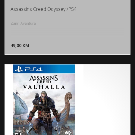
Assassins Creed Odyssey /PS4
Zanr: Avantura
DODAJ U KORPU
49,00 KM
POGLEDAJ