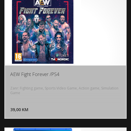
AEW Fight Forever /PS4
Zanr: Fighting game, Sports Video Game, Action game, Simulation
Game
DODAJ U KORPU
39,00 KM
POGLEDAJ