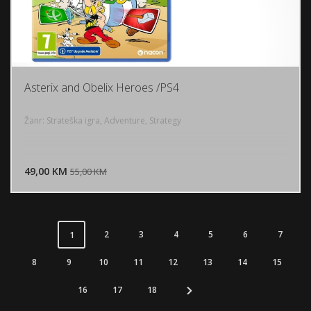
Asterix and Obelix Heroes /PS4
Žanr: Strateška igra, Adventure, Strategy
DODAJ U KORPU
49,00 KM
POGLEDAJ
55,00 KM
2
3
4
5
6
7
1
8
9
10
11
12
13
14
15
16
17
18