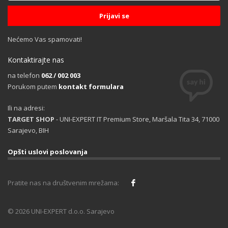
Nećemo Vas spamovati!
Kontaktirajte nas
na telefon
062 / 002 003
Porukom putem
kontakt formulara
Ili na adresi:
TARGET SHOP
- UNI-EXPERT IT Premium Store, Maršala Tita 34, 71000
Sarajevo, BIH
Opšti uslovi poslovanja
Pratite nas na društvenim mrežama:
© 2026 UNI-EXPERT d.o.o. Sarajevo