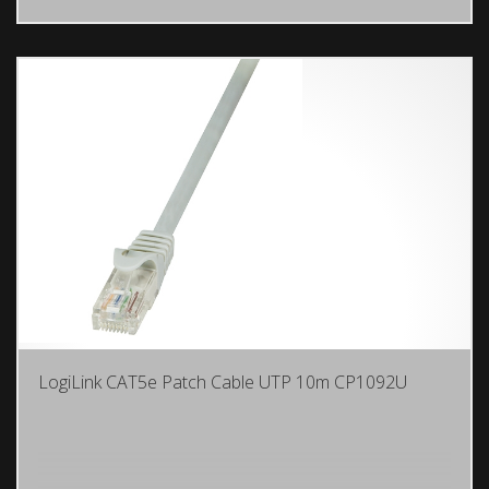
LogiLink CAT5e Patch Cable UTP 10m CP1092U
DODAJ U KORPU