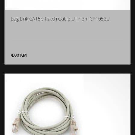
LogiLink CAT5e Patch Cable UTP 2m CP1052U
DODAJ U KORPU
4,00 KM
POGLEDAJ