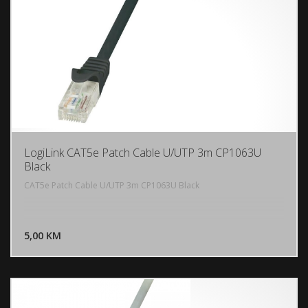
LogiLink CAT5e Patch Cable U/UTP 3m CP1063U
Black
CAT5e Patch Cable U/UTP 3m CP1063U Black
DODAJ U KORPU
5,00 KM
POGLEDAJ