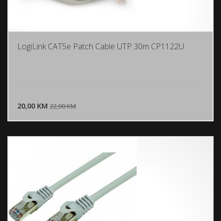
LogiLink CAT5e Patch Cable UTP 30m CP1122U
DODAJ U KORPU
20,00 KM
POGLEDAJ
22,00 KM