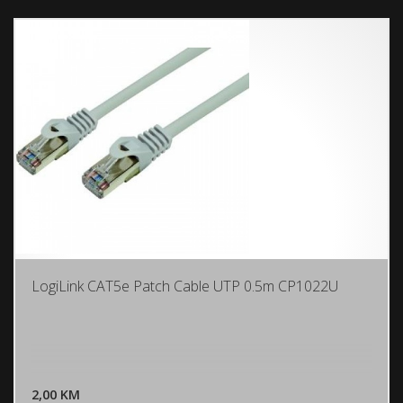
LogiLink CAT5e Patch Cable UTP 0.5m CP1022U
DODAJ U KORPU
2,00 KM
POGLEDAJ