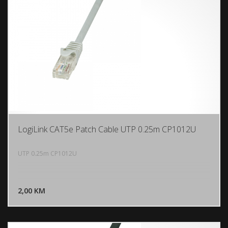
LogiLink CAT5e Patch Cable UTP 0.25m CP1012U
UTP 0.25m CP1012U
DODAJ U KORPU
2,00 KM
POGLEDAJ