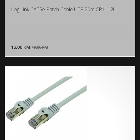
LogiLink CAT5e Patch Cable UTP 20m CP1112U
DODAJ U KORPU
16,00 KM
POGLEDAJ
19,00 KM