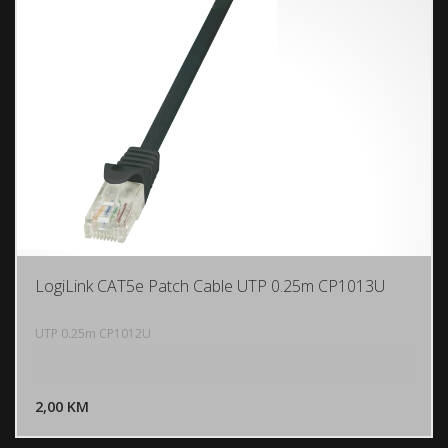
LogiLink CAT5e Patch Cable UTP 0.25m CP1013U
UTP 0.25m CP1012U
DODAJ U KORPU
2,00 KM
POGLEDAJ