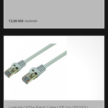
DODAJ U KORPU
13,00 KM
POGLEDAJ
14,00 KM
LogiLink CAT5e Patch Cable UTP 1m CP1032U