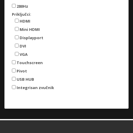
280Hz
Priključci:
HDMI
Mini HDMI
Displayport
DVI
VGA
Touchscreen
Pivot
USB HUB
Integrisan zvučnik