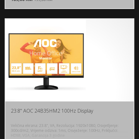
23.8" AOC 24B35HM2 100Hz Display
Veličina ekrana: 23.8", VA, Rezolucija: 1920x1080, Osvjetljenje:
300cd/m2, Vrijeme odziva: 1ms, Osvježenje: 100Hz, Priključci:
HDMI, VGA, Garancija 3 godine