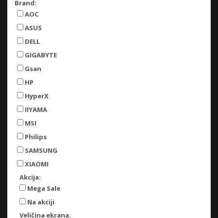
Brand:
AOC
ASUS
DELL
GIGABYTE
Gsan
HP
HyperX
IIYAMA
MSI
Philips
SAMSUNG
XIAOMI
Akcija:
Mega Sale
Na akciji
Veličina ekrana: