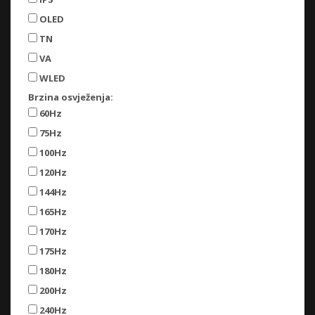
OLED
TN
VA
WLED
Brzina osvježenja:
60Hz
75Hz
100Hz
120Hz
144Hz
165Hz
170Hz
175Hz
180Hz
200Hz
240Hz