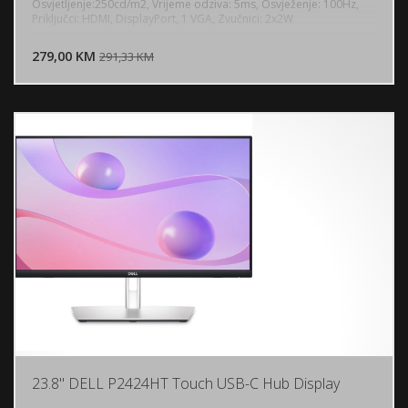
Osvjetljenje:250cd/m2, Vrijeme odziva: 5ms, Osvježenje: 100Hz,
Priključci: HDMI, DisplayPort, 1 VGA, Zvučnici: 2x2W
DODAJ U KORPU
279,00 KM
POGLEDAJ
291,33 KM
23.8" DELL P2424HT Touch USB-C Hub Display