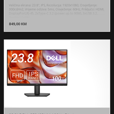
Veličina ekrana: 23.8", IPS, Rezolucija: 1920x1080, Osvjetljenje:
300cd/m2, Vrijeme odziva: 5ms, Osvježenje: 60Hz, Priključci: HDMI,
DisplayPort,RJ-45, 2xType-C 3.2 (power up to 90W), 3xUSB 3.2,
DODAJ U KORPU
Zvučnici:1x3W
849,00 KM
POGLEDAJ