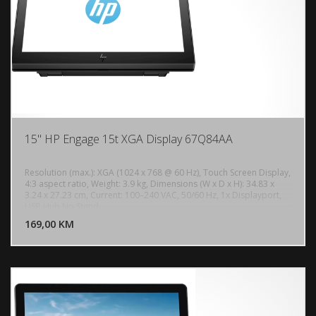
15" HP Engage 15t XGA Display 67Q84AA
Resolution (max.): XGA (1024 x 768 @ 60 Hz), Touch Screen Display,
4:3 aspect ratio, Weight: 3.9 kg, Dimensions (W x D x H): 34.83 x
3.24 x 27.23 cm, Current: 100–240 VAC, 50/60 Hz, 1x Displayport,
DODAJ U KORPU
USB Hub,No Stand.
169,00 KM
POGLEDAJ