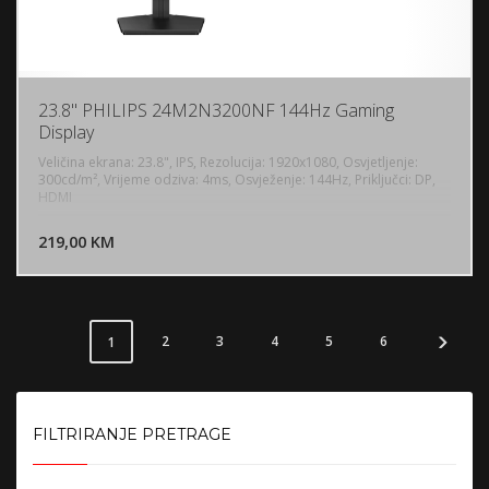
23.8" PHILIPS 24M2N3200NF 144Hz Gaming
Display
Veličina ekrana: 23.8", IPS, Rezolucija: 1920x1080, Osvjetljenje:
300cd/m², Vrijeme odziva: 4ms, Osvježenje: 144Hz, Priključci: DP,
HDMI
DODAJ U KORPU
219,00 KM
POGLEDAJ
2
3
4
5
6
1
FILTRIRANJE PRETRAGE