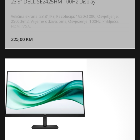
23.8" DELL SE2425HM 100Hz Display
Veličina ekrana: 23.8",IPS, Rezolucija: 1920x1080, Osvjetljenje:
250cd/m2, Vrijeme odziva: 5ms, Osvježenje: 100Hz, Priključci:
HDMI, VGA.
DODAJ U KORPU
225,00 KM
POGLEDAJ