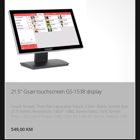
21.5" Gsan touchscreen GS-1538 display
Touch Screen: True Flat Capacitive Touch, Color: Black, Screen Size:
21.5 inches, Resolution: 1920* 1080, Screen Ratio: 16:9, Screen
Ratio: 16:9, Input Power: 100- 240V AC 1.0A 50- 60 Hz, Output: 12V
DODAJ U KORPU
DC- 3.0A, Input interfaces: VGA, DC, Interface: USB Type B, HDMI,
VGA
549,00 KM
POGLEDAJ