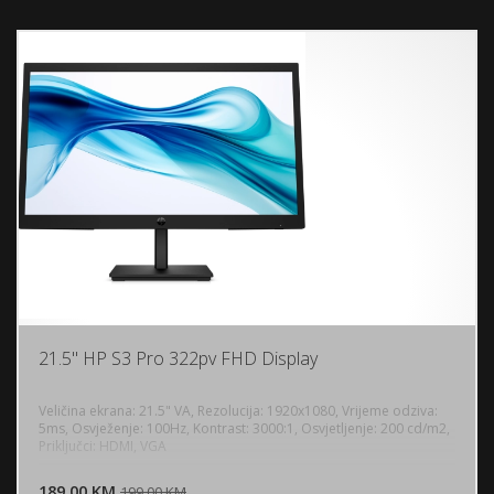
21.5" HP S3 Pro 322pv FHD Display
Veličina ekrana: 21.5" VA, Rezolucija: 1920x1080, Vrijeme odziva:
5ms, Osvježenje: 100Hz, Kontrast: 3000:1, Osvjetljenje: 200 cd/m2,
Priključci: HDMI, VGA
DODAJ U KORPU
189,00 KM
POGLEDAJ
199,00 KM