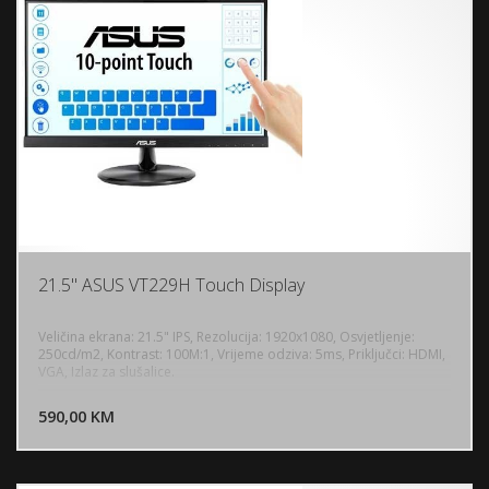
21.5" ASUS VT229H Touch Display
Veličina ekrana: 21.5" IPS, Rezolucija: 1920x1080, Osvjetljenje:
250cd/m2, Kontrast: 100M:1, Vrijeme odziva: 5ms, Priključci: HDMI,
VGA, Izlaz za slušalice.
DODAJ U KORPU
590,00 KM
POGLEDAJ