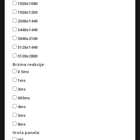
1920x1080
1920x1200
2560x1440
3440x1440
3840x2160
5120x1440
5120x2880
Brzina reakcije:
0.5ms
1ms
3ms
003ms
4ms
5ms
8ms
Vrsta panela:
IPS