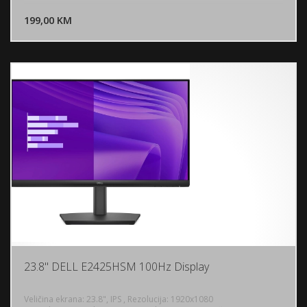
DODAJ U KORPU
199,00 KM
POGLEDAJ
23.8" DELL E2425HSM 100Hz Display
Veličina ekrana: 23.8", IPS , Rezolucija: 1920x1080