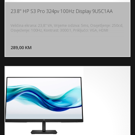
23.8" HP S3 Pro 324pv 100Hz Display 9U5C1AA
Veličina ekrana: 23,8" VA, Vrijeme odziva: 5ms, Osvjetljenje: 250cd,
Osvježenje: 100Hz, Kontrast: 3000:1, Priključci: VGA, HDMI
DODAJ U KORPU
289,00 KM
POGLEDAJ