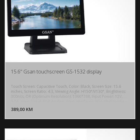
15.6" Gsan touchscreen GS-1532 display
Touch Screen: Capacitive Touch, Color: Black, Screen Size: 15.6
inches, Screen Ratio: 4:3, Viewing Angle: H150°/V130°, Brightness:
300nits, OR (Optimum Resolution): 1366*768, Input Power: 12V,
DODAJ U KORPU
3.0A, Input Signal: RGB Analog, Input Interfaces: VGA, Multimedia
interface, DC.
389,00 KM
POGLEDAJ