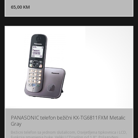
65,00 KM
POGLEDAJ
PANASONIC telefon bežični KX-TG6811FXM Metalic
Gray
Bežicni telefon sa jednom slušalicom, Osvijetljena tipkovnica i LCD,
Funkcija smanjenja buke, Veliki LCDzaslon od 1.8", Prilagođeni