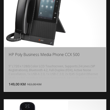
HP Poly Business Media Phone CCX 500
5" ( 720 x 1280) Color LCD Touchscreen, Supports 24 Lines (SIP
Registrations), Bluetooth 4.2, Full-Duplex (FDX), Active Noise
Cancellation, 1x USB-A 2.0, 1x USB-C 2.0, 2x RJ45 Gigabit Ethernet
DODAJ U KORPU
(PoE), 1x RJ9, Number of Lines Supported: 24 (VoIP), Input Power: 5
VDC at 3 A,
149,00 KM
POGLEDAJ
163,00 KM