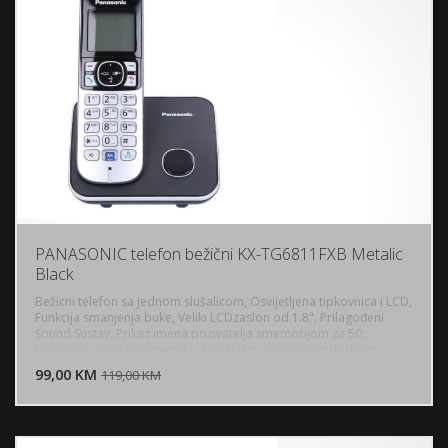
PANASONIC telefon bežični KX-TG6811FXB Metalic
Black
Bežicni telefon sa jednom slušalicom, Osvijetljena tipkovnica i LCD,
Funkcija smanjenja buke, Veliki LCDzaslon od 1.8", Prilagođeni
Sound Sustav, Prikaz imena pozivatelja smemorijom za 50
DODAJ U KORPU
kontakata, Dijeljenje imenika, Eko Način rada jednimdodirom,
Blokiranje dolaznih poziva, Boja: metalik crna
99,00 KM
POGLEDAJ
119,00 KM