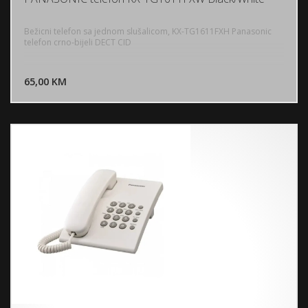
Bežicni telefon sa jednom slušalicom, KX-TG1611FXH Panasonic
telefon crno-bijeli DECT CID
DODAJ U KORPU
65,00 KM
POGLEDAJ