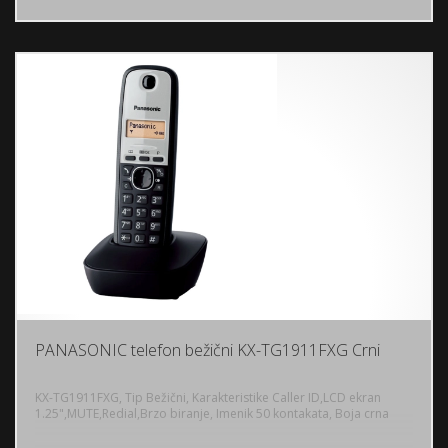
PANASONIC telefon bežični KX-TG1911FXG Crni
KX-TG1911FXG, Tip Bežični, Karakteristike Caller ID,LCD ekran
1.25",MUTE,Redial,Brzo biranje, Imenik 50 kontakata, Boja crna
DODAJ U KORPU