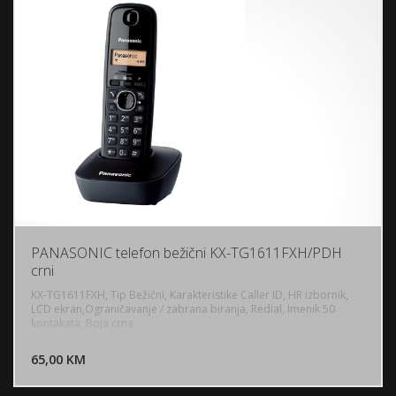
PANASONIC telefon bežični KX-TG1611FXH/PDH
crni
KX-TG1611FXH, Tip Bežični, Karakteristike Caller ID, HR izbornik,
LCD ekran,Ograničavanje / zabrana biranja, Redial, Imenik 50
kontakata, Boja crna
DODAJ U KORPU
65,00 KM
POGLEDAJ