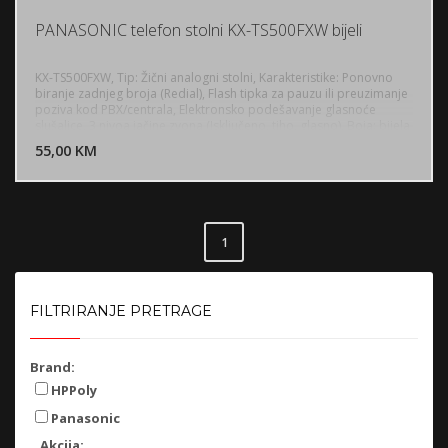
PANASONIC telefon stolni KX-TS500FXW bijeli
KX-TS500FXW, Tip: Žični analogni stolni, Karakteristike: Ponovno
biranje zadnjeg broja (Redial), Flash tipka za pauzu ili preuzimanje
poziva kod PBX/centrala, Elektronsko podešavanje glasnoće
DODAJ U KORPU
slušalice, 3 nivoa jačine zvona (Isključeno, tiho, glasno), Boja: bijela
55,00 KM
POGLEDAJ
1
FILTRIRANJE PRETRAGE
Brand:
HPPoly
Panasonic
Akcija: