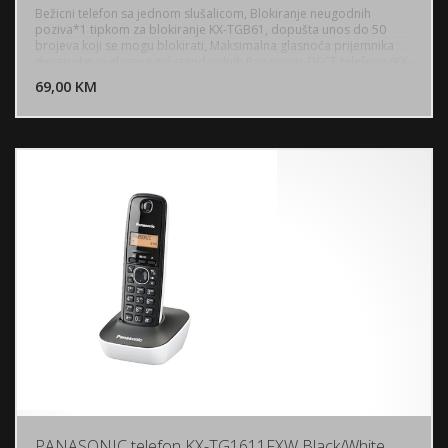
Bežicni telefon sa jednom slušalicom, Blokiranje neugodnih
poziva*1 tipkom za blokiranje KX-TGB61, dopušta unos do 50
brojeva koji se mogu blokirati, Maksimalna glasnoća prijemnika
DODAJ U KORPU
dvostruko je glasnija od standardnih Panasonic DECT telefona (KX-
TG6811), Otporan na udarce (MIL-STD-810G METHOD 516.6)
69,00 KM
POGLEDAJ
Budilica sa funkcijom odgode Osvijetljeni ekran (1 red + slika) *1
Zahtijeva pretplatu na uslugu identifikacije poziva koju nudi vaš
davatelj usluga/telefonska tvrtka LCD Display
PANASONIC telefon KX-TG1611FXW Black/White