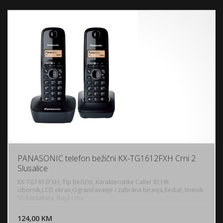
PANASONIC telefon bežični KX-TG1612FXH Crni 2
Slusalice
KX-TG1612FXH, Tip Bežični, Karakteristike Caller ID,HR
izbornik,LCD ekran,Ograničavanje / zabrana biranja,Redial, Imenik
50 kontakata, Boja crna
DODAJ U KORPU
124,00 KM
POGLEDAJ