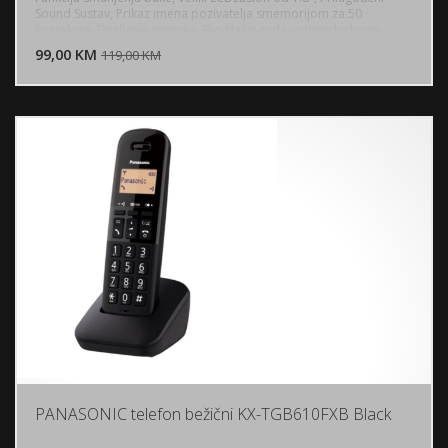
Sound Sustav, Prikaz imena pozivatelja smemorijom za 50
DODAJ U KORPU
kontakata, Dijeljenje imenika, Eko Način rada jednimdodirom,
Blokiranje dolaznih poziva, Boja: metalik siva
99,00 KM
POGLEDAJ
119,00 KM
PANASONIC telefon bežični KX-TGB610FXB Black