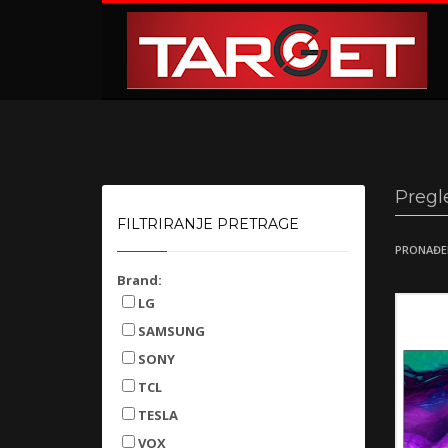
KAKO NARUČITI
1
2
Prijavite se ili registrujte.
Od
Ukoliko imate poteškoća ili trebate podršku stojimo Vam
Pregl
FILTRIRANJE PRETRAGE
PRONAĐE
Brand:
LG
SAMSUNG
SONY
TCL
TESLA
VOX