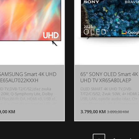
 SAMSUNG Smart 4K UHD
65" SONY OLED Smart 4K
UE65AU7022KXXH
UHD TV XR65A80LAEP
D TV,DVB-T2/C/S2,Izlaz zvuka
OLED SMART 4K UHD TV,DVB-
: 20W, Q-Symphony Lite, Dolby
T/T2/C/S/S2, Zvuk: 50W, 4× HDMI 2
l Plus,Wi-FI: DA, HDMI x3, USB x1,
USB, LAN, optički audio izlaz, CI+
DODAJ U KORPU
DODAJ 
z, CI+, Optički audioizlaz,LED, 4K
utor,Bluetooth, Wi-Fi, Dimenzije:1
 HD, 60 Hz, Precizno podešena
86.2 x 32.7 cm, Google TV
9,00 KM
POGLEDAJ
3.799,00 KM
P
3.899,00 KM
a živopisnu, vjerodostojnu sliku,
alni procesor 4K, Snažna 4K
ling tehnologija, Motion
ator, Elegantan dizajn, PQI 2000,
+, HLG, Mega contrast, UHD
njivanje,Bez postolja: 1449.4 x