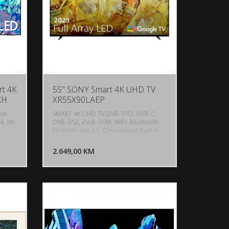
t 4K
55" SONY Smart 4K UHD TV
XH
XR55X90LAEP
uk:
SMART 4K UHD TV,DVB-T/T2; DVB-C;
4, Wi-
DVB-S/S2, Zvuk :30W, WiFi; Bluetooth;
Ethernet ulaz x 1; Chromecast Built-In;
U KORPU
DODAJ U KORPU
Apple Airplay; Apple Homekit; IF x 2;
mos®,
Kompozitni videoulaz; HDMI x 4; HDCP
OGLEDAJ
2.649,00 KM
POGLEDAJ
2.3; VRR; ALLM; BRAVIA Sync; Digitalni
audio izlaz x 1; USB x 2,Dimenzije s
pcija
postoljem (ŠxVxD): 122,5 x 73,8 x 34,5
ync
cm, Google TV
nd
,
 za
 Multi