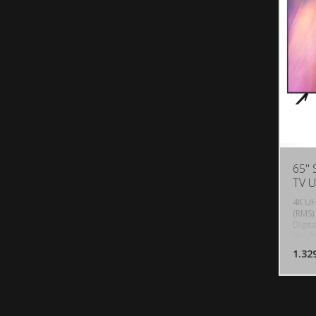
65"
TV 
4K UH
(RMS)
Digita
RF Ula
Ultra
1.32
boja z
Krist
upsca
Xceler
HDR10
zatam