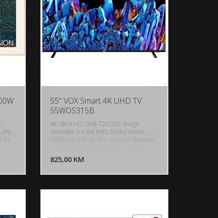
jem
m,
300W
55" VOX Smart 4K UHD TV
55WOS315B
:
4K Ultra HD, DVB-T2/C/S2, Snaga
 LAN,
zvučnika: 2 x 8W RMS, Dolby Audio,
 144
HDMI x3, USB x2, CI+, izlaz sa slušalice,
U KORPU
DODAJ U KORPU
optički audioizlaz, Miracast , WiDi,
e
DLNA, AirPlay, PVR, DRM & HDR, HLG
OGLEDAJ
825,00 KM
POGLEDAJ
ney
support, Sleep Timer, Hotel Mode, Sa
Tube,
postoljem: 1235 x 776 x 243, bez
m x
postolja: 1235 x 716 x 75 (mm), Težina:
13.9kg, Boja: Crna, WebOS