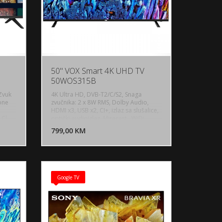
50" VOX Smart 4K UHD TV
50WOS315B
Zvuk
4K Ultra HD, DVB-T2/C/S2, Snaga
one
zvučnika: 2 x 8W RMS, Dolby Audio,
HDMI x3, USB x2, CI+, izlaz sa slušalice,
U KORPU
DODAJ U KORPU
 Cl
optički audioizlaz, Miracast , WiDi,
dio,
DLNA, AirPlay, PVR, DRM & HDR, HLG
OGLEDAJ
799,00 KM
POGLEDAJ
support, Sleep Timer, Hotel Mode, Sa
Google
postoljem: 1119 x 709 x 297, bez
eep
postolja: 1235 x 716 x 75 (mm), Težina:
7mm,
9.3kg, Boja: Crna, WebOS
Google TV