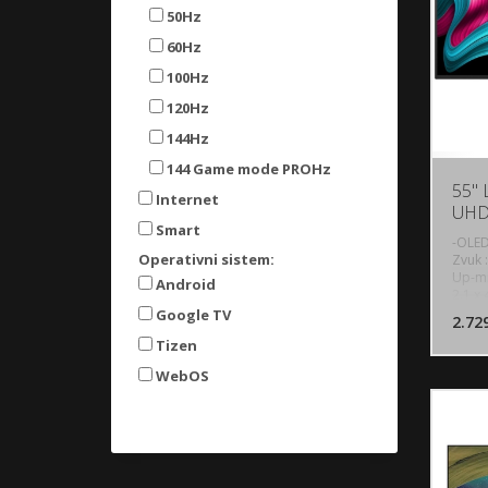
50Hz
60Hz
100Hz
120Hz
144Hz
144 Game mode PROHz
55" 
Internet
UHD
Smart
-OLED
Operativni sistem:
Zvuk :
Up-mi
Android
2.1 x 
pakov
Google TV
2.72
Airpl
Tizen
podrž
TV+ |
WebOS
Pro |
Super
Rate) 
pixels
Dynam
Filmm
HDR G