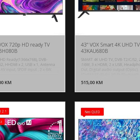
VOX 720p HD ready TV
43" VOX Smart 4K UHD TV
BH080B
43KAU680B
HD Ready(1366x768), DVB-
SMART 4K UHD TV, DVB-T2/C/S2, 
S2, HHDMI x 2, USB x 1, Antenna
:16W, 3 x HDMI, 2 x USB, Headph
 AV input, SPDIF input , 2 x 6W
Out, Digital audio output (Optic),
DODAJ U KORPU
DODAJ 
ETHERNET (RJ45), WI-FI, Bluetooth,
slot,HDR (HDR10, HLG), Dolby Au
00 KM
POGLEDAJ
515,00 KM
P
Dolby Vision HDR, Dolby ATMOS,
Bluetooth, Hbbtv, Google Cast, 
Assistant, Multilanguage OSD, Sl
Timer, Dimenzije:964x624.1x23
Težina:8.9kg, Android
 2.1
Neo QLED
Hz