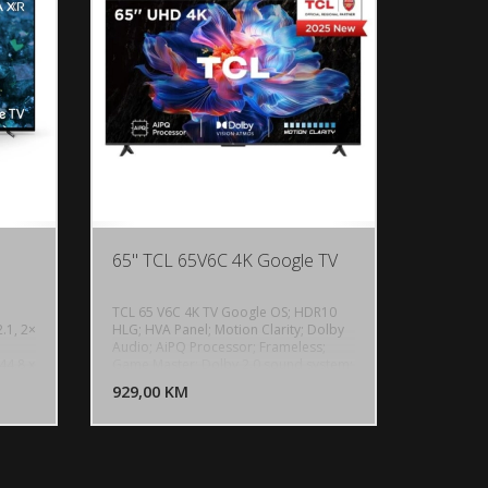
65" TCL 65V6C 4K Google TV
TCL 65 V6C 4K TV Google OS; HDR10
.1, 2×
HLG; HVA Panel; Motion Clarity; Dolby
Audio; AiPQ Processor; Frameless;
U KORPU
DODAJ U KORPU
44.8 x
Game Master; Dolby 2.0 sound system;
Google TV (ATV 12.0); Netflix YouTube
OGLEDAJ
929,00 KM
POGLEDAJ
Amazon Prime Apple-TV; HDMI 3x2.1;
USB 1x 3.0