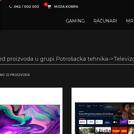
062 / 002 003
MOJA KORPA
GAMING
RAČUNARI
MR
3
aberite željene proizvode.
U korpi
zaključite narud
 na raspolaganju pozivom na telefon.
ed proizvoda u grupi Potrošacka tehnika->Televizo
NO 22 PROIZVODA