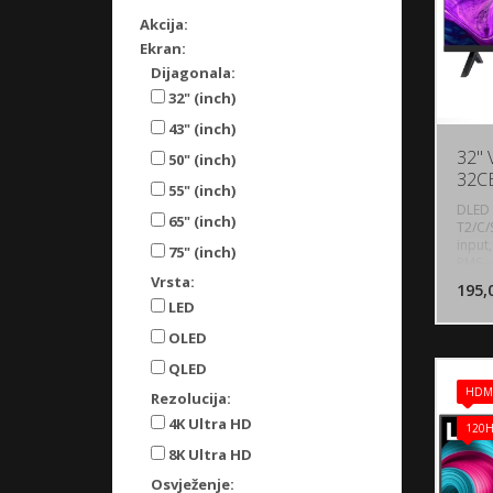
Akcija:
Ekran:
Dijagonala:
32" (inch)
43" (inch)
32" 
50" (inch)
32C
55" (inch)
DLED 
65" (inch)
T2/C/
input,
75" (inch)
RMS
Vrsta:
195,
LED
OLED
QLED
HDMI
Rezolucija:
4K Ultra HD
120
8K Ultra HD
Osvježenje: