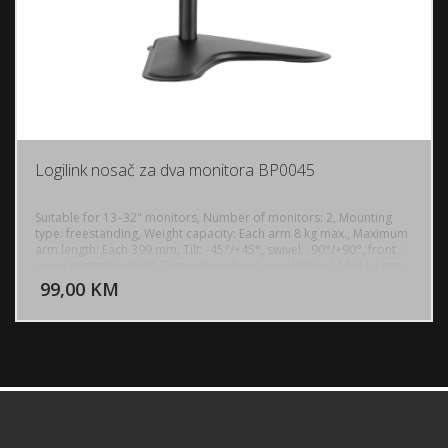
Logilink nosač za dva monitora BP0045
Suitable for 13–32" monitors, Number of monitors: 2, Mounting
type: freestanding, Weight capacity: Each arm 8 kg max., Maximum
arm length: Each 399 mm, Tilt: -45°/+45°, swivel: -90°/+90°, front
DODAJ U KORPU
panel rotatable: 360°, Dimensions front panel WxH: 114x114 mm,
VESA compatibility: 75x75, 100x100, Pole height: 465 mm, pole
99,00 KM
POGLEDAJ
diameter: 35 mm, Dimensions base plate WxD: 390x280 mm,
Freely adjustable height: For an optimal ergonomic position, Cable
management: Elegantly hides all cables connected to the monitor