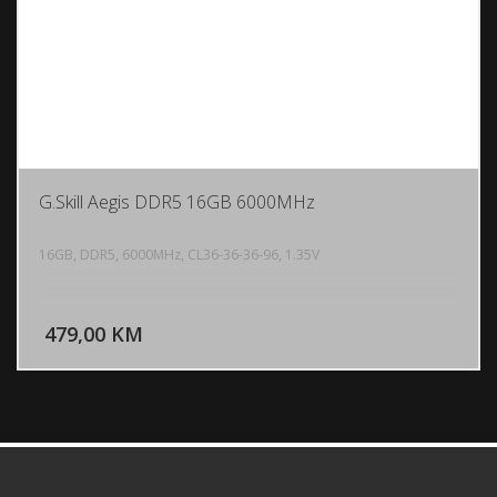
G.Skill Aegis DDR5 16GB 6000MHz
16GB, DDR5, 6000MHz, CL36-36-36-96, 1.35V
DODAJ U KORPU
479,00 KM
POGLEDAJ