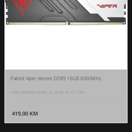
Patriot Viper Venom DDR5 16GB 6000MHz
16GB, 6000MHz DDR5, CL 40-40-40-77, 1.45V
DODAJ U KORPU
419,00 KM
POGLEDAJ