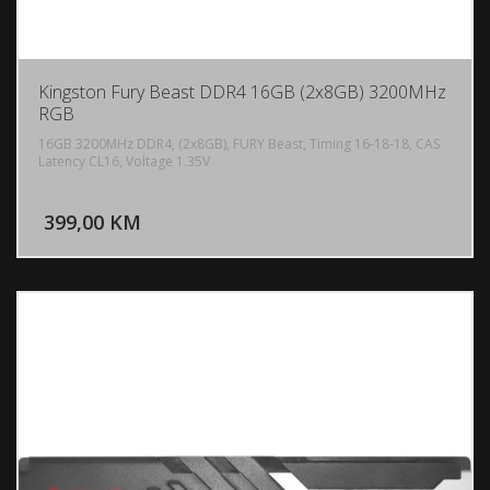
Kingston Fury Beast DDR4 16GB (2x8GB) 3200MHz
RGB
16GB 3200MHz DDR4, (2x8GB), FURY Beast, Timing 16-18-18, CAS
Latency CL16, Voltage 1.35V
DODAJ U KORPU
399,00 KM
POGLEDAJ