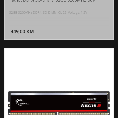
Patriot DDR4 SO-DIMM 32GB 3200MHz Bulk
32GB 3200MHz DDR4, SO-DIMM, CL 22, Voltage: 1.2V
DODAJ U KORPU
449,00 KM
POGLEDAJ