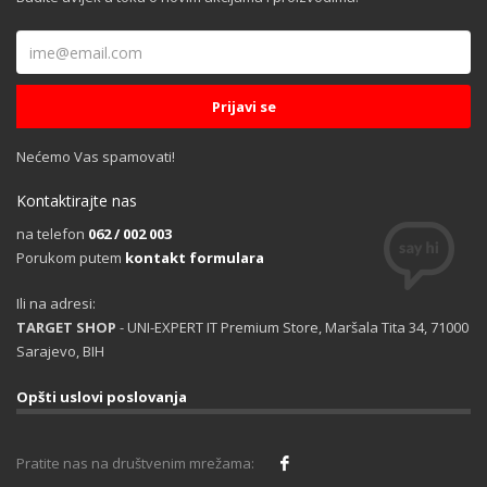
Nećemo Vas spamovati!
Kontaktirajte nas
na telefon
062 / 002 003
Porukom putem
kontakt formulara
Ili na adresi:
TARGET SHOP
- UNI-EXPERT IT Premium Store, Maršala Tita 34, 71000
Sarajevo, BIH
Opšti uslovi poslovanja
Pratite nas na društvenim mrežama: