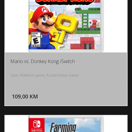
Mario vs. Donkey Kong /Switch
Zanr: Platform game, Puzzle Video Game
DODAJ U KORPU
109,00 KM
POGLEDAJ