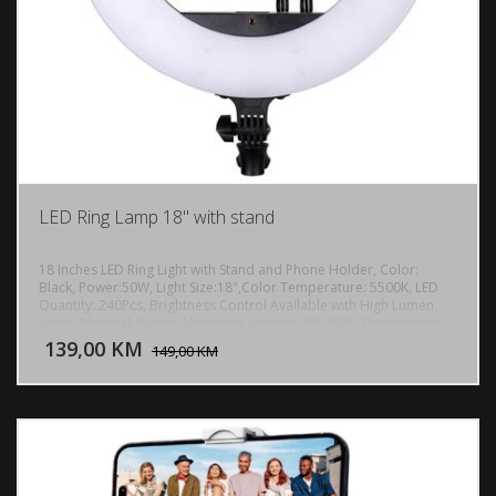
LED Ring Lamp 18" with stand
18 Inches LED Ring Light with Stand and Phone Holder, Color:
Black, Power:50W, Light Size:18",Color Temperature: 5500K, LED
Quantity: 240Pcs, Brightness Control Available with High Lumen
DODAJ U KORPU
Value, Material: Plastic Aluminum, Voltage: 90-260V, Dimensions:
(2.09 x 17.91)" / (5.3 x 45.5)cm (H x Dia.), Weight: 60.14oz / 1705g,
139,00 KM
POGLEDAJ
149,00 KM
max height up to 1,8m