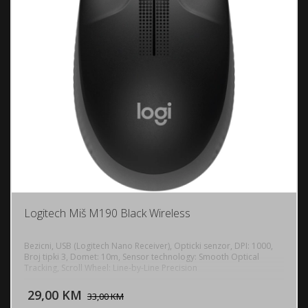
Logitech Miš M190 Black Wireless
Bezicni, USB (Logitech Nano Receiver), Opticki senzor, DPI: 1000,
Broj tipki 3, Domet: 10m, Sensor technology: Smooth Optical
Tracking, Scroll Wheel: Line-by-Line Precision
DODAJ U KORPU
29,00 KM
POGLEDAJ
33,00 KM