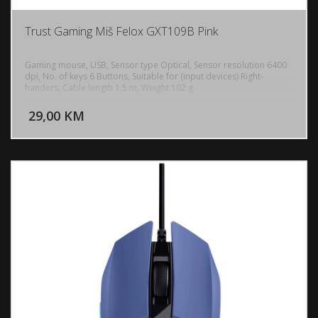
Trust Gaming Miš Felox GXT109B Pink
Gaming mouse, USB, Sensor type Optical, Sensor resolution 6400
dpi, No. of keys 6 Buttons, Suitable for (input devices) Right-
handers, Cable length 1.5 m, Weight 102 g
DODAJ U KORPU
29,00 KM
POGLEDAJ