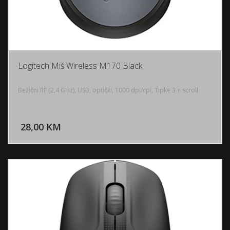
Logitech Miš Wireless M170 Black
Bežični RF (2,4 GHz), USB, optički, 1000 dpi/cpi, Tipke 3 + scroll
DODAJ U KORPU
28,00 KM
POGLEDAJ