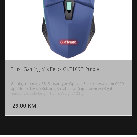
Trust Gaming Miš Felox GXT109B Purple
Gaming mouse, USB, Sensor type Optical, Sensor resolution 6400
dpi, No. of keys 6 Buttons, Suitable for (input devices) Right-
handers, Cable length 1.5 m, Weight 102 g
DODAJ U KORPU
29,00 KM
POGLEDAJ