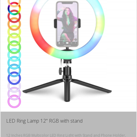
LED Ring Lamp 12" RGB with stand
12 Inches RGB Multicolor LED Ring Light with Stand and Phone Holder,