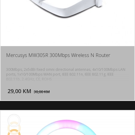
Mercusys MW305R 300Mbps Wireless N Router
300Mbps, 2x5dBi fixed omni directional antennas, 4x10/100Mbps LAN
ports, 1x10/100Mbps WAN port, IEEE 802.11n, IEEE 802.11g, IEEE
802.11b, 2.4GHz, CE, ROHS
DODAJ U KORPU
29,00 KM
POGLEDAJ
30,00 KM