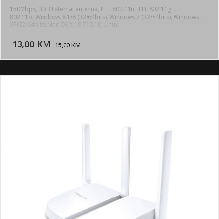
150Mbps, 3DB External antenna, IEEE 802.11n, IEEE 802.11g, IEEE
802.11b, Windows 8.1/8 (32/64bits), Windows 7 (32/64bits), Windows
XP(32/64bits),Mac OS X 10.710.10, Linux,
DODAJ U KORPU
13,00 KM
POGLEDAJ
15,00 KM