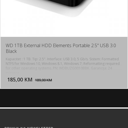
WD 1TB External HDD Elements Portable 2.5" USB 3.0
Black
Kapacitet : 1 TB. Tip: 2.5". Interface: USB 3.0, 5 Gb/s. Sistem: Formatted
NTFS for Windows 10, Windows 8.1, Windows 7; Reformatting required
for other operating systems. PN: WDBUZG0010BBK. Garancija: 24
DODAJ U KORPU
mjeseca.
185,00 KM
POGLEDAJ
189,00 KM