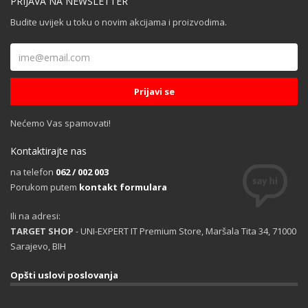
PRIJAVA NA NEWSLETTER
Budite uvijek u toku o novim akcijama i proizvodima.
Nećemo Vas spamovati!
Kontaktirajte nas
na telefon
062 / 002 003
Porukom putem
kontakt formulara
Ili na adresi:
TARGET SHOP
- UNI-EXPERT IT Premium Store, Maršala Tita 34, 71000
Sarajevo, BIH
Opšti uslovi poslovanja