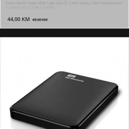
Color: Black, Power:45W, Light Size:12",Color: Black, Color Temperature
Control Color 3200K to 5600k
DODAJ U KORPU
44,00 KM
POGLEDAJ
49,00 KM